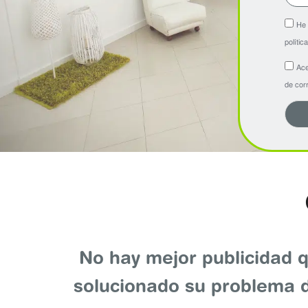
He 
polític
Ace
de corr
No hay mejor publicidad q
solucionado su problema d