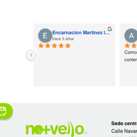
Encarnacion Martinez lopez
hace 3 años
Como 
conten
Sede centr
Calle Navar