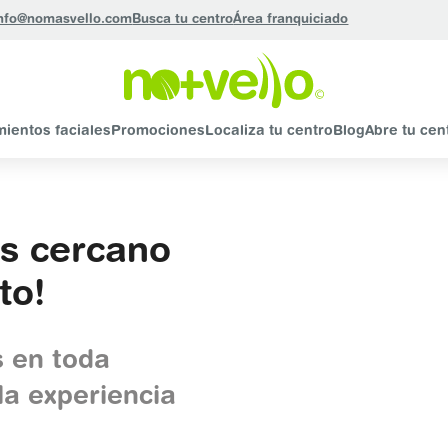
nfo@nomasvello.com
Busca tu centro
Área franquiciado
mientos faciales
Promociones
Localiza tu centro
Blog
Abre tu cen
ás cercano
to!
 en toda
la experiencia