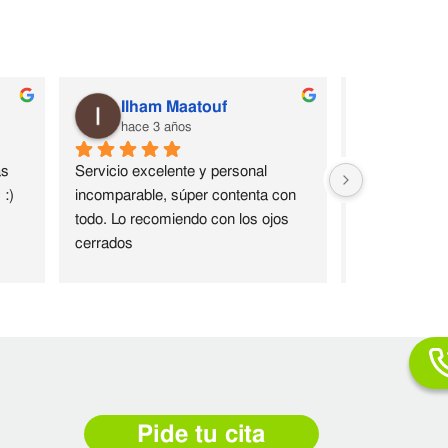
Ilham Maatouf
Jenni
hace 3 años
hace 3 
s 
Servicio excelente y personal 
Quede encanta
:) 
incomparable, súper contenta con 
en muy pocas
todo. Lo recomiendo con los ojos 
el vello! Son 
cerrados
dinero muy bie
Pide tu cita