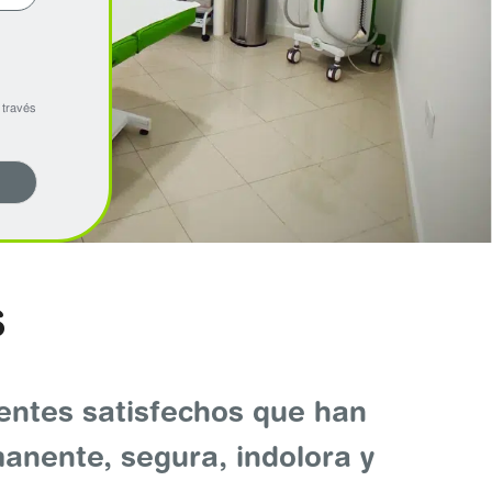
 través
S
ientes satisfechos que han
anente, segura, indolora y