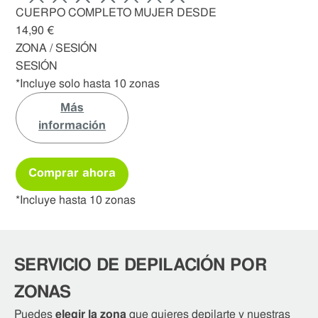
ZO
CUERPO COMPLETO MUJER DESDE
SE
14,90 €
*In
ZONA / SESIÓN
SESIÓN
*Incluye solo hasta 10 zonas
Más
información
*In
Comprar ahora
*Incluye hasta 10 zonas
SERVICIO DE DEPILACIÓN POR
ZONAS
Puedes
elegir la zona
que quieres depilarte y nuestras