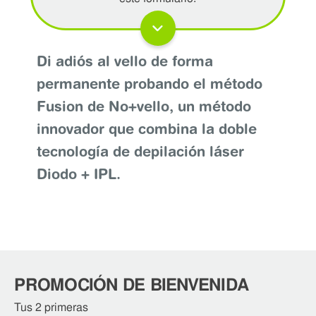
Di adiós al vello de forma
permanente probando el método
Fusion de No+vello, un método
innovador que combina la doble
tecnología de depilación láser
Diodo + IPL.
He leído y acepto <a
href="https://www.nomasvello.es/politica-de-privacidad"
target="_blank">la política de privacidad</a>
Acepto recibir comunicaciones comerciales
relacionadas con la entidad NO MÁS VELLO, S.L. a través
PROMOCIÓN DE BIENVENIDA
de correo electrónico o medios electrónicos incluido
teléfono.
Tus 2 primeras