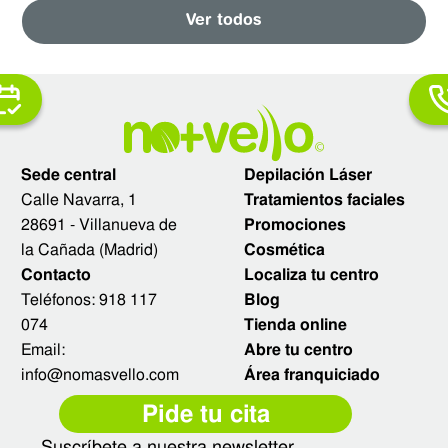
Ver todos
Sede central
Depilación Láser
Calle Navarra, 1
Tratamientos faciales
28691 - Villanueva de
Promociones
la Cañada (Madrid)
Cosmética
Contacto
Localiza tu centro
Teléfonos:
918 117
Blog
074
Tienda online
Email:
Abre tu centro
info@nomasvello.com
Área franquiciado
Pide tu cita
Suscríbete a nuestra newsletter