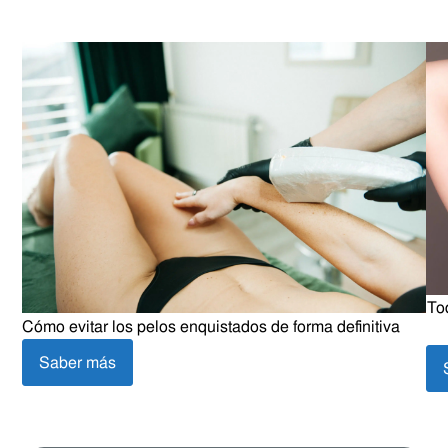
To
Cómo evitar los pelos enquistados de forma definitiva
Saber más
Consejos
De