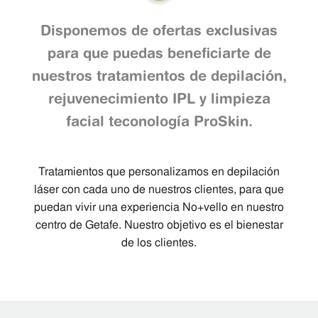
Disponemos de ofertas exclusivas
para que puedas beneficiarte de
nuestros tratamientos de depilación,
rejuvenecimiento IPL y limpieza
facial teconología ProSkin.
He leído y acepto <a
href="https://www.nomasvello.es/politica-de-privacidad"
Tratamientos que personalizamos en depilación
target="_blank">la política de privacidad</a>
láser con cada uno de nuestros clientes, para que
Acepto recibir comunicaciones comerciales
puedan vivir una experiencia No+vello en nuestro
relacionadas con la entidad NO MÁS VELLO, S.L. a través
centro de Getafe. Nuestro objetivo es el bienestar
de correo electrónico o medios electrónicos incluido
de los clientes.
teléfono.
¡QUIERO LA PROMO!