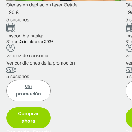
Ofertas en depilación láser Getafe
Ofe
190 €
19
5 sesiones
5 
Disponible hasta:
Dis
31 de Diciembre de 2026
31 
validez de consumo:
va
Ver condiciones de la promoción
Ve
5 sesiones
5 
Ver
promoción
Comprar
ahora