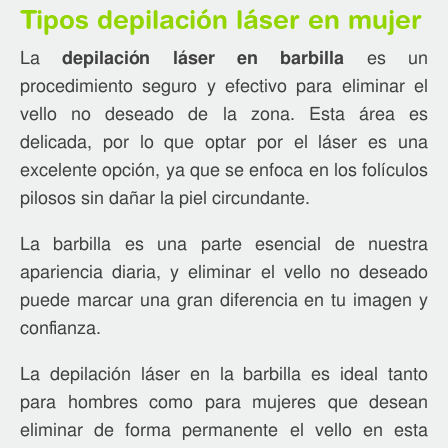
Tipos depilación láser en mujer
La
depilación láser en barbilla
es un
procedimiento seguro y efectivo para eliminar el
vello no deseado de la zona. Esta área es
He leído y acepto
la política de privacidad
delicada, por lo que optar por el láser es una
excelente opción, ya que se enfoca en los folículos
Acepto recibir comunicaciones comerciales
pilosos sin dañar la piel circundante.
relacionadas con la entidad NO MÁS VELLO, S.L. a través
de correo electrónico o medios electrónicos incluido
La barbilla es una parte esencial de nuestra
teléfono.
apariencia diaria, y eliminar el vello no deseado
Enviar
puede marcar una gran diferencia en tu imagen y
confianza.
La depilación láser en la barbilla es ideal tanto
para hombres como para mujeres que desean
eliminar de forma permanente el vello en esta